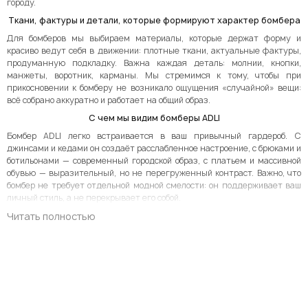
городу.
Ткани, фактуры и детали, которые формируют характер бомбера
Для бомберов мы выбираем материалы, которые держат форму и
красиво ведут себя в движении: плотные ткани, актуальные фактуры,
продуманную подкладку. Важна каждая деталь: молнии, кнопки,
манжеты, воротник, карманы. Мы стремимся к тому, чтобы при
прикосновении к бомберу не возникало ощущения «случайной» вещи:
всё собрано аккуратно и работает на общий образ.
С чем мы видим бомберы ADLI
Бомбер ADLI легко встраивается в ваш привычный гардероб. С
джинсами и кедами он создаёт расслабленное настроение, с брюками и
ботильонами — современный городской образ, с платьем и массивной
обувью — выразительный, но не перегруженный контраст. Важно, что
бомбер не требует отдельной модной смелости: он поддерживает ваш
личный стиль, а не перекрывает его собой.
Читать полностью