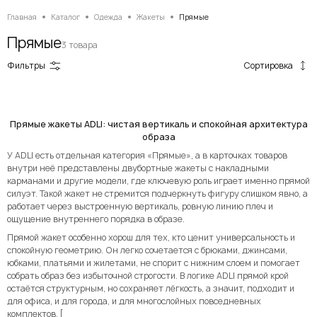
Главная
Каталог
Одежда
Жакеты
Прямые
Прямые
3 товара
Сортировка
Фильтры
Прямые жакеты ADLI: чистая вертикаль и спокойная архитектура
образа
У ADLI есть отдельная категория «Прямые», а в карточках товаров
внутри неё представлены двубортные жакеты с накладными
карманами и другие модели, где ключевую роль играет именно прямой
силуэт. Такой жакет не стремится подчеркнуть фигуру слишком явно, а
работает через выстроенную вертикаль, ровную линию плеч и
ощущение внутреннего порядка в образе.
Прямой жакет особенно хорош для тех, кто ценит универсальность и
спокойную геометрию. Он легко сочетается с брюками, джинсами,
юбками, платьями и жилетами, не спорит с нижним слоем и помогает
собрать образ без избыточной строгости. В логике ADLI прямой крой
остаётся структурным, но сохраняет лёгкость, а значит, подходит и
для офиса, и для города, и для многослойных повседневных
комплектов. [