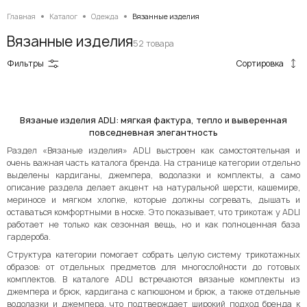
Главная
Каталог
Одежда
Вязанные изделия
Вязанные изделия
52 товара
Сортировка
Фильтры
Вязаные изделия ADLI
: мягкая фактура, тепло и выверенная
повседневная элегантность
Раздел «Вязаные изделия» ADLI выстроен как самостоятельная и
очень важная часть каталога бренда. На странице категории отдельно
выделены кардиганы, джемпера, водолазки и комплекты, а само
описание раздела делает акцент на натуральной шерсти, кашемире,
мериносе и мягком хлопке, которые должны согревать, дышать и
оставаться комфортными в носке. Это показывает, что трикотаж у ADLI
работает не только как сезонная вещь, но и как полноценная база
гардероба.
Структура категории помогает собрать целую систему трикотажных
образов: от отдельных предметов для многослойности до готовых
комплектов. В каталоге ADLI встречаются вязаные комплекты из
джемпера и брюк, кардигана с капюшоном и брюк, а также отдельные
водолазки и джемпера, что подтверждает широкий подход бренда к