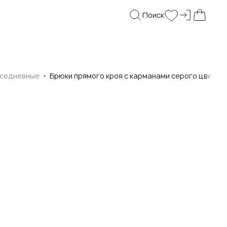
Поиск
Войти и
Поиск
Wishlist
Моя корз
седневные
Брюки прямого кроя с карманами серого цвета