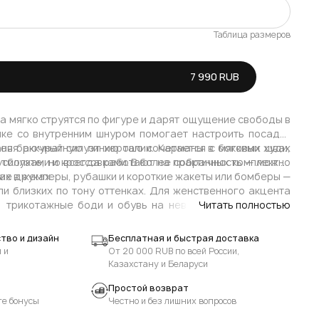
Таблица размеров
Осталось мало
7 990 RUB
Осталось мало
В наличии
а мягко струятся по фигуре и дарят ощущение свободы в
нке со внутренним шнуром помогает настроить посадку
В наличии
аняя аккуратную линию талии. Карманы в боковых швах
ов брючный силуэт хорошо сочетается с мягкими худи,
силуэте, но всегда работают на практичность — можно
тболками и кроссовками. В более собранных комплектах
х в руках.
кие джемперы, рубашки и короткие жакеты или бомберы —
и близких по тону оттенках. Для женственного акцента
, трикотажные боди и обувь на невысоком каблуке или
Читать полностью
живают расслабленную эстетику ADLI и подчёркивают
тво и дизайн
Бесплатная и быстрая доставка
 и
От 20 000 RUB по всей России,
Казахстану и Беларуси
Простой возврат
те бонусы
Честно и без лишних вопросов