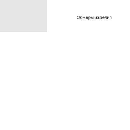
Обмеры изделия
Контакты
Подп
чтоб
Контакты магазинов
8 800 550-80-50
E-mail
info@adlistore.com
Нажима
Оферт