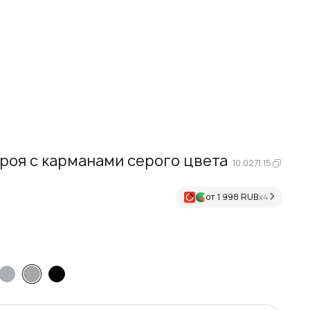
роя с карманами серого цвета
10.0271.15
от 1 998 RUB
х4