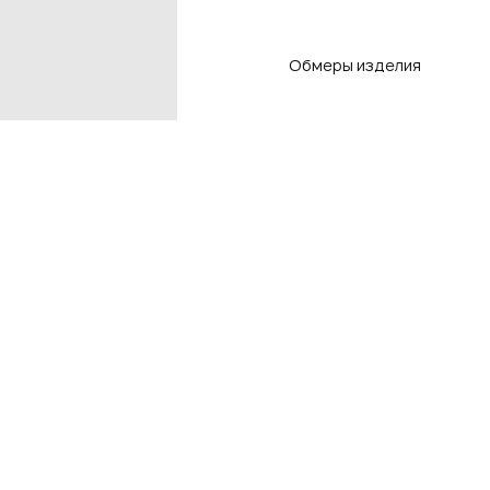
Обмеры изделия
Контакты
Подп
чтоб
Контакты магазинов
8 800 550-80-50
E-mail
info@adlistore.com
Нажима
Оферт