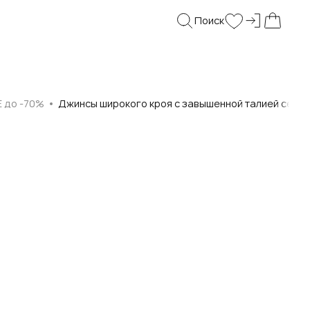
Поиск
Войти и
Поиск
Wishlist
Моя корз
E до -70%
Джинсы широкого кроя с завышенной талией серог