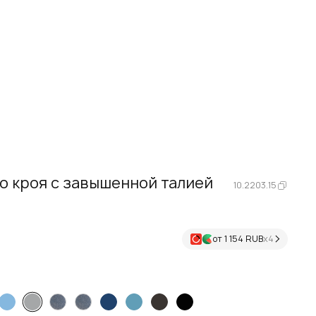
 кроя с завышенной талией
10.2203.15
от 1 154 RUB
х4