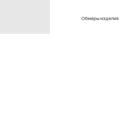
Обмеры изделия
Контакты
Подп
чтоб
Контакты магазинов
8 800 550-80-50
E-mail
info@adlistore.com
Нажима
Оферт