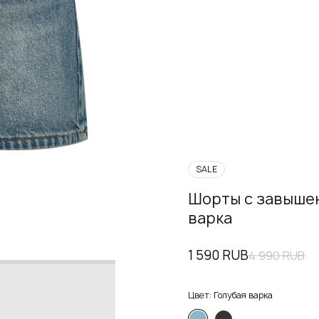
SALE
Шорты с завышен
варка
1 590 RUB
4 990 RUB
Цвет:
Голубая варка