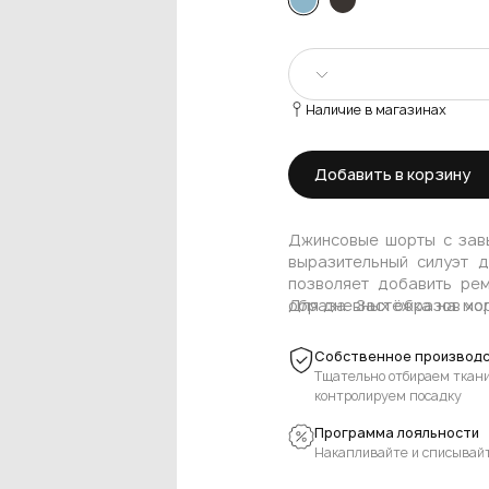
Наличие в магазинах
XS
Добавить в корзину
XL
Джинсовые шорты с зав
выразительный силуэт 
позволяет добавить рем
образа. Застёжка на мо
Для дневных образов хор
боковые карманы остаю
джинсовые рубашки, худи
накладных кармана с
погоду уместны простые
Собственное производс
добавляют немного хара
базы, а верх добавляет 
Тщательно отбираем ткани
сандалии, шлёпанцы, лоф
контролируем посадку
можно комбинировать 
Программа лояльности
компактной сумкой.
Накапливайте и списывай