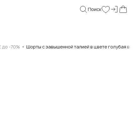
Поиск
Войти и
Поиск
Wishlist
Моя корз
E до -70%
Шорты с завышенной талией в цвете голубая варк