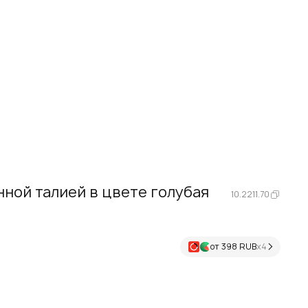
ной талией в цвете голубая
10.2211.70
от 398 RUB
х4