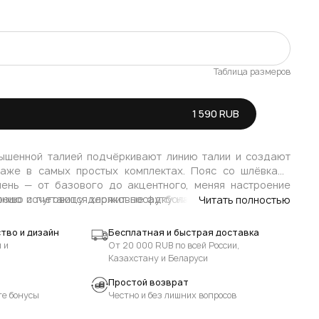
Таблица размеров
Осталось мало
1 590 RUB
Осталось мало
ышенной талией подчёркивают линию талии и создают
даже в самых простых комплектах. Пояс со шлёвками
ень — от базового до акцентного, меняя настроение
лнию и пуговицу держит посадку надёжно и аккуратно,
ошо сочетаются хлопковые футболки, майки, кроп‑топы,
Читать полностью
тся функциональными, а V‑образная кокетка и два
 и свитшоты, а также бомберы и лёгкие куртки. В тёплую
зади визуально формируют мягкую линию бедра и
 топы и льняные рубашки — шорты берут на себя роль
тво и дизайн
Бесплатная и быстрая доставка
ктера классическим деним‑шортам.
цвет или фактуру. Из обуви подойдут кроссовки, кеды,
 и
От 20 000 RUB по всей России,
еры на плоском ходу; для более собранного настроения
Казахстану и Беларуси
с мюлями или босоножками на невысоком каблуке и
Простой возврат
те бонусы
Честно и без лишних вопросов