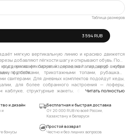
Таблица размеров
В наличии
3 594 RUB
В наличии
здаёт мягкую вертикальную линию и красиво движется
азрезы добавляют лёгкости шагу и открывают обувь. Пояс
 кругу, мягко фиксирует изделие на талии, шнур внутри
о поддерживает базовый городской гардероб: юбка
адку под себя.
выми футболками, трикотажными топами, рубашками
ими свитерами. Для дневных комплектов подойдут кеды,
далии, для более собранного настроения — лоферы,
м каблуке, структурные жакеты, бомберы или лёгкие
Читать полностью
ормат превращает привычный летний низ в основу для
листике ADLI.
тво и дизайн
Бесплатная и быстрая доставка
 и
От 20 000 RUB по всей России,
Казахстану и Беларуси
Простой возврат
те бонусы
Честно и без лишних вопросов