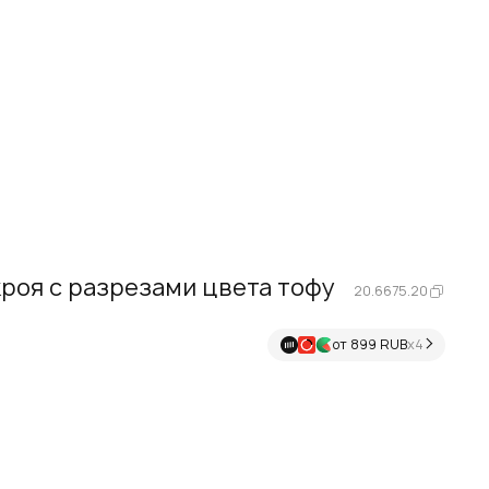
роя с разрезами цвета тофу
20.6675.20
от 899 RUB
х4