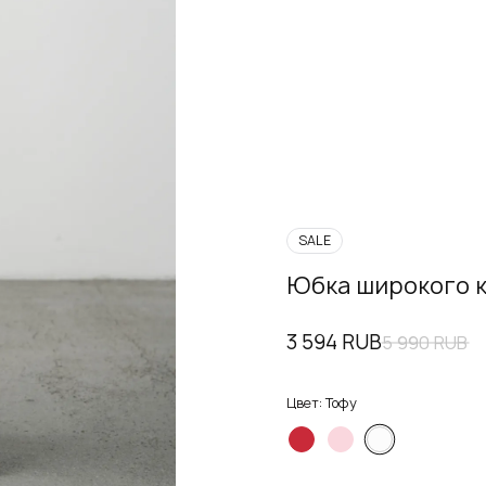
SALE
Юбка широкого к
3 594 RUB
5 990 RUB
Цвет:
Тофу