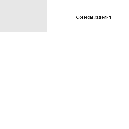
Обмеры изделия
Контакты
Подп
чтоб
Контакты магазинов
8 800 550-80-50
E-mail
info@adlistore.com
Нажима
Оферт