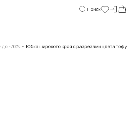
Поиск
Войти и
Поиск
Wishlist
Моя корз
E до -70%
Юбка широкого кроя с разрезами цвета тофу