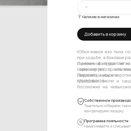
Наличие в магазинах
XS/S
Добавить в корзину
M/L
Юбка‑макси изо льна со
при ходьбе, а боковые р
с резинкой, прошитой по
Льняная фактура легк
помогает подстроить пос
гармонирует с хлопко
оверсайз, худи и коротк
Параметры модели
кроссовки, мюли и сан
175/80/60/88
босоножки на невысоко
пальто‑халаты. Такой ф
На модели размер: XS/S
капсульных образов в сти
Собственное производс
Тщательно отбираем ткани
контролируем посадку
Программа лояльности
Накапливайте и списывай