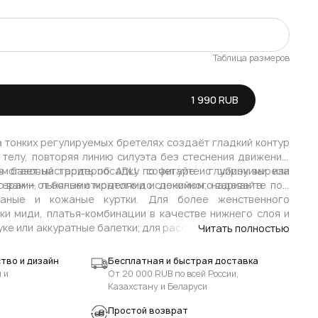
Таблица размеров
Последний
1 990 RUB
Осталось мало
а тонких регулируемых бретелях создаёт гладкий контур
 телу, повторяя линию силуэта без стеснения движений.
могает настроить посадку по фигуре и глубину выреза
в базовый гардероб ADLI: сочетайте с широкими или
о вам — от более открытого до спокойного варианта.
ерами, льняными моделями и денимом, надевайте под
ганые и кожаные куртки. Для более женственного
и миди, платья-комбинации в качестве нижнего слоя и
уке или аккуратные балетки; для расслабленного ритма —
Читать полностью
ии в нейтральных оттенках.
тво и дизайн
Бесплатная и быстрая доставка
 и
От 20 000 RUB по всей России,
Казахстану и Беларуси
Простой возврат