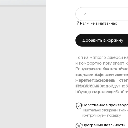
Наличие в магазинах
S
Добавить в корзину
M
Топ из мягкого джерси н
и комфортно прилегает к
Регулировка бретелей по
Топ легко вписывается 
так, как комфортно именн
прямыми брюками, джогг
жакеты, бомберы, стё
Параметры модели
настроения подойдут юбк
173/83/60/90
обувь на невысоком кабл
На модели размер: S
кроссовки, кеды и сандал
Собственное производс
Тщательно отбираем ткани
контролируем посадку
Программа лояльности