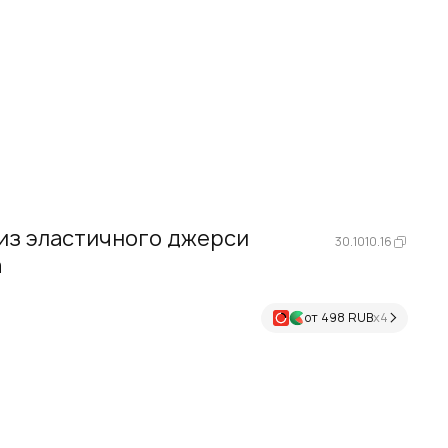
 из эластичного джерси
30.1010.16
а
от 498 RUB
х4