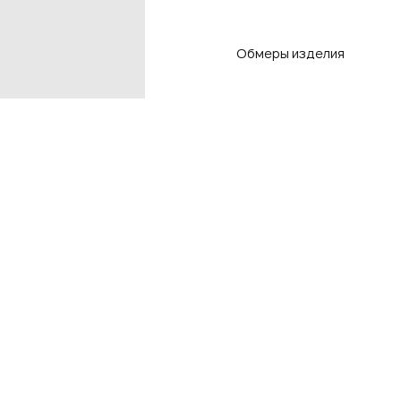
Обмеры изделия
Контакты
Подп
чтоб
Контакты магазинов
8 800 550-80-50
E-mail
info@adlistore.com
Нажима
Оферт