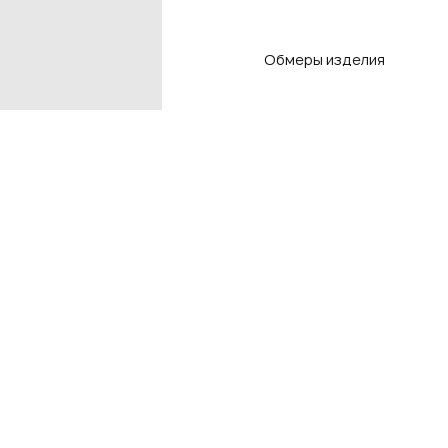
Обмеры изделия
Контакты
Подп
чтоб
Контакты магазинов
8 800 550-80-50
E-mail
info@adlistore.com
Нажима
Оферт