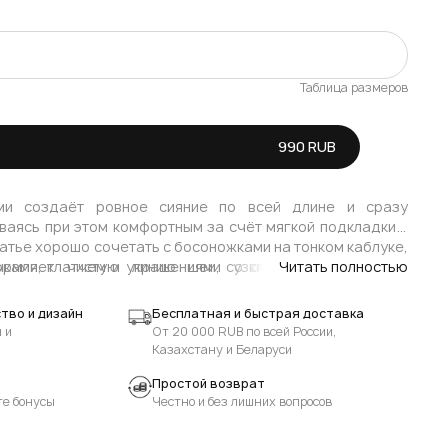
Таблица размеров
Последний
990 RUB
Уведомить о наличии
Уведомить о наличии
ами создаёт ровное сияние по всей длине и сразу
аваясь при этом комфортным за счёт мягкой подкладки и
атье хорошо сочетать с босоножками на тонком каблуке,
ормляет чистую линию шеи, узкие втачные рукава
ками, клатчем и украшениями со спокойным блеском —
Читать полностью
 а спинка со средним швом и молнией обеспечивает
в, чтобы подчеркнуть сияние пайеток.
игуре и лёгкость в переодевании.
бразах подойдут замшевые ботильоны, высокие сапоги,
тво и дизайн
Бесплатная и быстрая доставка
 укороченные бомберы ADLI: верх делает образ более
 и
От 20 000 RUB по всей России,
остаётся главным акцентом.
Казахстану и Беларуси
Простой возврат
те бонусы
Честно и без лишних вопросов