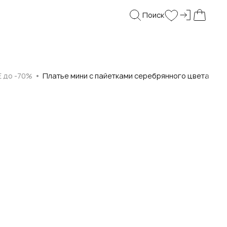
Поиск
Войти и
Поиск
Wishlist
Моя корз
E до -70%
Платье мини с пайетками серебрянного цвета