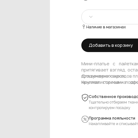
Наличие в магазинах
S
Добавить в корзину
M
Нет в наличии
L
Нет в наличии
Мини‑платье с пайетк
притягивает взгляд, ост
продуманного кроя.
Для вечерних выходов пл
Круглая горловина оф
минималистичными лодоч
добавляют стройности,
достаточно пары акценто
аккуратную посадку по ф
В более расслабленных о
Собственное производс
структурные жакеты или
Тщательно отбираем ткани
городским, а длина мини 
контролируем посадку
Программа лояльности
Накапливайте и списывай