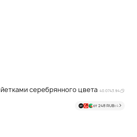
айетками серебрянного цвета
40.0743.94
от 248 RUB
х4