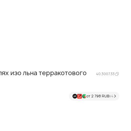
лях изо льна терракотового
40.3007.33
от 2 798 RUB
х4