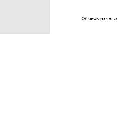
Обмеры изделия
Контакты
Подп
чтоб
Контакты магазинов
8 800 550-80-50
E-mail
info@adlistore.com
Нажима
Оферт