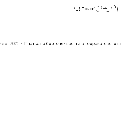
Поиск
Войти и
Поиск
Wishlist
Моя корз
E до -70%
Платье на бретелях изо льна терракотового цвета