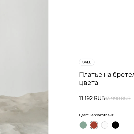
SALE
Платье на брете
цвета
11 192 RUB
13 990 RUB
Цвет:
Терракотовый