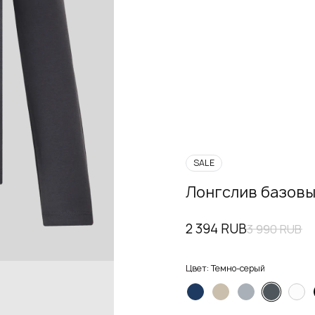
SALE
Лонгслив базовы
2 394 RUB
3 990 RUB
Цвет:
Темно-серый