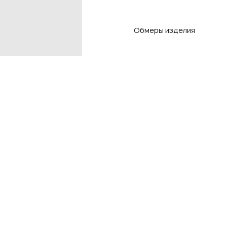
Обмеры изделия
Контакты
Подп
чтоб
Контакты магазинов
8 800 550-80-50
E-mail
info@adlistore.com
Нажима
Оферт