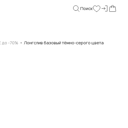
Поиск
Войти и
Поиск
Wishlist
Моя корз
E до -70%
Лонгслив базовый тёмно-серого цвета