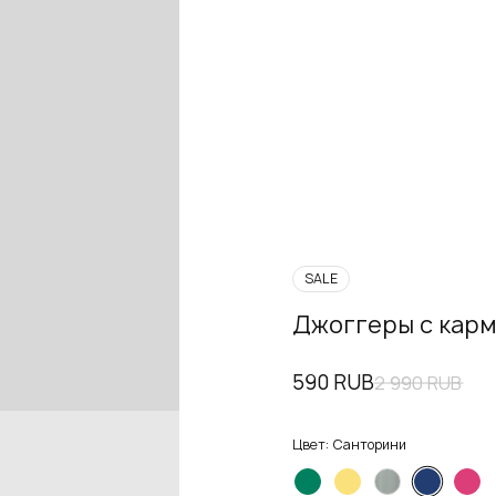
SALE
Джоггеры с карм
590 RUB
2 990 RUB
Цвет:
Санторини