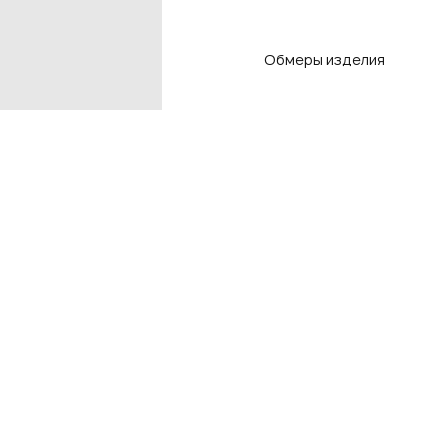
Обмеры изделия
Контакты
Подп
чтоб
Контакты магазинов
8 800 550-80-50
E-mail
info@adlistore.com
Нажима
Оферт