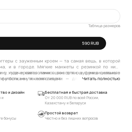
Таблица размеров
В наличии
590 RUB
ггеры с зауженным кроем — та самая вещь, в которой
ма, и в городе. Мягкие манжеты с резинкой по низу
ину, подчеркивая линию щиколотки, а функциональные
ы с худи и свитшотами в тон для ощущения цельного
чности, не утяжеляя силуэт.
 футболками и лонгсливами — для минималистичных
Читать полностью
с короткими пуховиками, бомберами или трикотажными
тегорий ADLI.
тво и дизайн
Бесплатная и быстрая доставка
венности, комбинируйте их с аккуратными топами,
 и
От 20 000 RUB по всей России,
кетами прямого кроя; по обуви выбирайте кроссовки,
Казахстану и Беларуси
ботинки — так спортивная основа мягко вписывается в
Простой возврат
роб.
те бонусы
Честно и без лишних вопросов