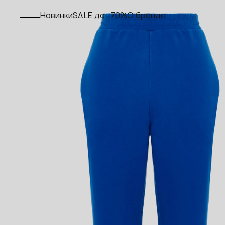
Меню
Новинки
SALE до -70%
О бренде