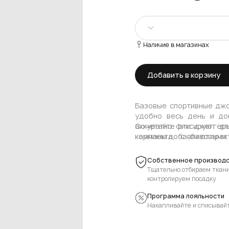
Наличие в магазинах
XS/S
Добавить в корзину
Базовые спортивные джо
удобно весь день и до
аккуратно фиксируют дл
Сочетайте эти джоггер
карманы добавляют практи
комплекта, с базовыми
повседневных образов, 
кардиганами из других ка
Собственное производс
Чтобы добавить женст
Тщательно отбираем ткани
трикотажными боди и жа
контролируем посадку
лоферы или лаконичные 
Программа лояльности
базовый городской гарде
Накапливайте и списывай