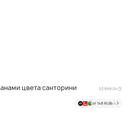
анами цвета санторини
53.899.04
от 148 RUB
х4