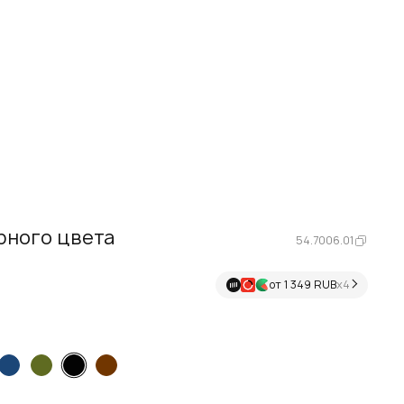
рного цвета
54.7006.01
от 1 349 RUB
х4