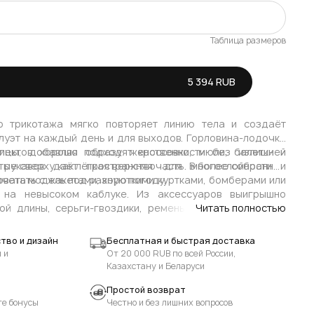
Таблица размеров
В наличии
5 394 RUB
В наличии
В наличии
о трикотажа мягко повторяет линию тела и создаёт
луэт на каждый день и для выходов. Горловина-лодочка
В наличии
ицы, добавляя образу женственности без излишней
лектов хорошо подходят кроссовки, мюли, балетки и
е рукавов даёт пространство для многослойности и
тые сверху как лёгкая верхняя часть. В более собранных
овать модель под разную погоду.
четать с жакетами, короткими куртками, бомберами или
 на невысоком каблуке. Из аксессуаров выигрышно
ой длины, серьги-гвоздики, ремень по талии и мягкие
Читать полностью
рикотаж становится базой, а детали задают нужный
тво и дизайн
Бесплатная и быстрая доставка
 и
От 20 000 RUB по всей России,
Казахстану и Беларуси
Простой возврат
те бонусы
Честно и без лишних вопросов