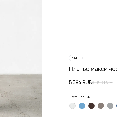
SALE
Платье макси чё
5 394 RUB
8 990 RUB
Цвет:
Чёрный