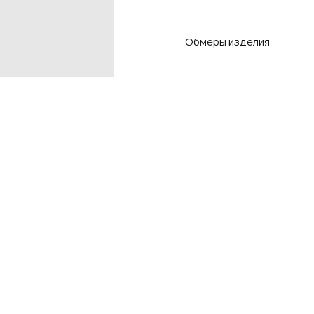
Обмеры изделия
Контакты
Подп
чтоб
Контакты магазинов
8 800 550-80-50
E-mail
info@adlistore.com
Нажима
Оферт