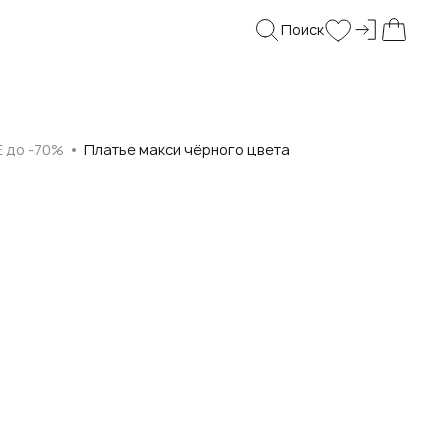
Поиск
Войти и
Поиск
Wishlist
Моя корз
E до -70%
Платье макси чёрного цвета