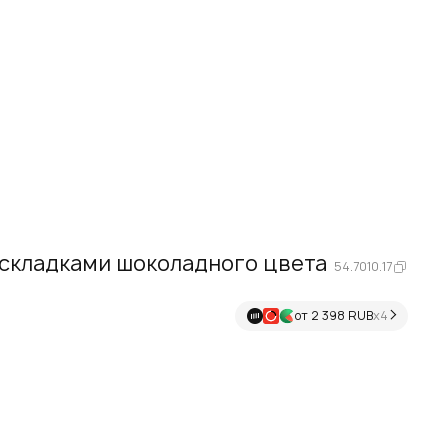
 складками шоколадного цвета
54.7010.17
от 2 398 RUB
х4