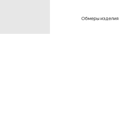
Обмеры изделия
Контакты
Подп
чтоб
Контакты магазинов
8 800 550-80-50
E-mail
info@adlistore.com
Нажима
Оферт