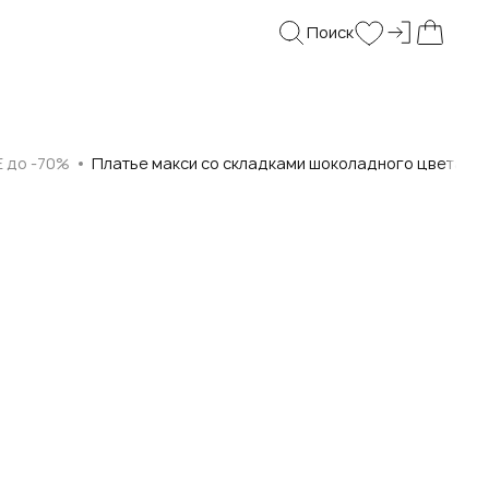
Поиск
Войти и
Поиск
Wishlist
Моя корз
E до -70%
Платье макси со складками шоколадного цвета