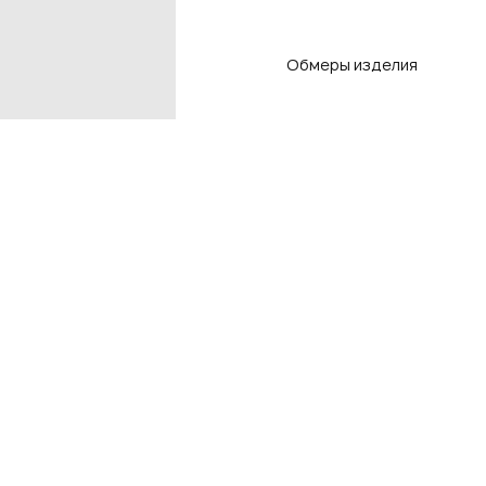
Обмеры изделия
Контакты
Подп
чтоб
Контакты магазинов
8 800 550-80-50
E-mail
info@adlistore.com
Нажима
Оферт