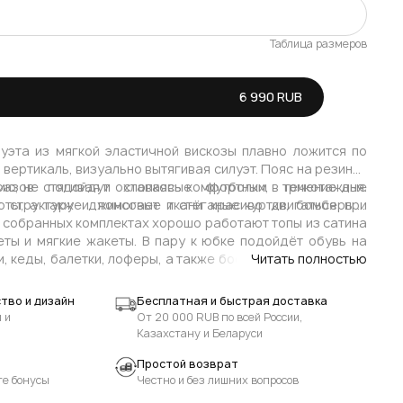
Таблица размеров
В наличии
6 990 RUB
Осталось мало
В наличии
уэта из мягкой эластичной вискозы плавно ложится по
вертикаль, визуально вытягивая силуэт. Пояс на резинке
В наличии
ию, не стягивая и оставаясь комфортным в течение дня.
азов подойдут хлопковые футболки, трикотажные
 структуру и помогает ткани красиво двигаться при
оты, а также джинсовые и стёганые куртки, бомберы и
е собранных комплектах хорошо работают топы из сатина
еты и мягкие жакеты. В пару к юбке подойдёт обувь на
, кеды, балетки, лоферы, а также босоножки или ботинки
Читать полностью
 каблуке.
тво и дизайн
Бесплатная и быстрая доставка
 и
От 20 000 RUB по всей России,
Казахстану и Беларуси
Простой возврат
те бонусы
Честно и без лишних вопросов