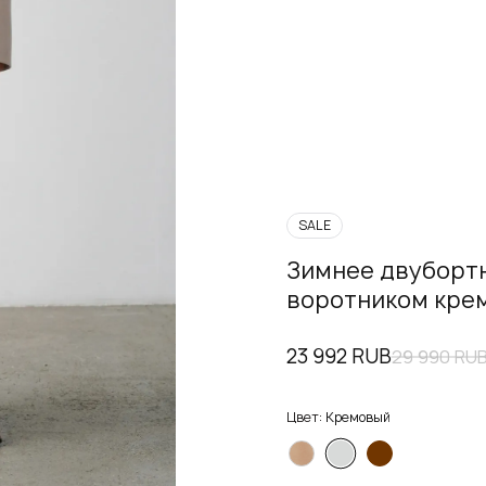
SALE
Зимнее двубортн
воротником кре
23 992 RUB
29 990 RU
Цвет:
Кремовый