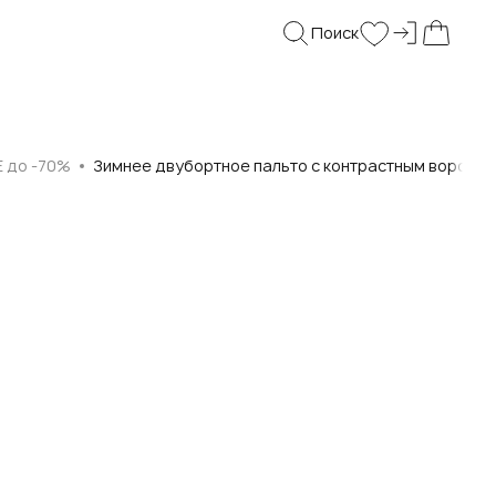
Поиск
Войти и
Поиск
Wishlist
Моя корз
E до -70%
Зимнее двубортное пальто с контрастным воротни