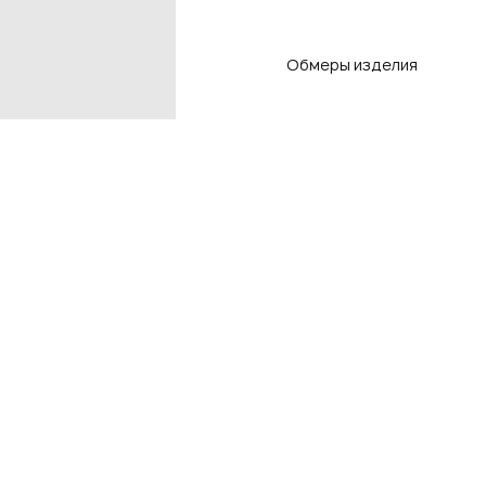
Обмеры изделия
Контакты
Подп
чтоб
Контакты магазинов
8 800 550-80-50
E-mail
info@adlistore.com
Нажима
Оферт